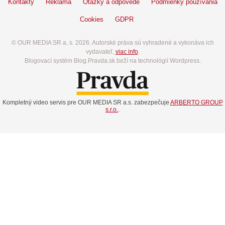
Kontakty
Reklama
Otázky a odpovede
Podmienky používania
Cookies
GDPR
© OUR MEDIA SR a. s. 2026. Autorské práva sú vyhradené a vykonáva ich
vydavateľ,
viac info
.
Blogovací systém Blog.Pravda.sk beží na technológií Wordpress.
Kompletný video servis pre OUR MEDIA SR a.s. zabezpečuje
ARBERTO GROUP
s.r.o.
.