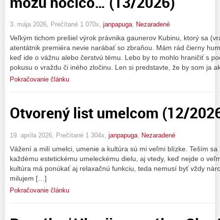
môžu hocičo… (13/2026)
3. mája 2026, Prečítané 1 070x,
janpapuga
,
Nezaradené
Veľkým tichom prešiel výrok právnika gaunerov Kubinu, ktorý sa (vra
atentátnik premiéra nevie narábať so zbraňou. Mám rád čierny hum
keď ide o vážnu alebo čerstvú tému. Lebo by to mohlo hraničiť s 
pokusu o vraždu či iného zločinu. Len si predstavte, že by som ja a
Pokračovanie článku
Otvorený list umelcom (12/202
19. apríla 2026, Prečítané 1 304x,
janpapuga
,
Nezaradené
Vážení a milí umelci, umenie a kultúra sú mi veľmi blízke. Teším 
každému estetickému umeleckému dielu, aj vtedy, keď nejde o veľ
kultúra má ponúkať aj relaxačnú funkciu, teda nemusí byť vždy náro
milujem […]
Pokračovanie článku