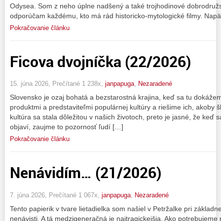
Odysea. Som z neho úplne nadšený a také trojhodinové dobrodružs
odporúčam každému, kto má rád historicko-mytologické filmy. Napä
Pokračovanie článku
Ficova dvojníčka (22/2026)
15. júna 2026, Prečítané 1 238x,
janpapuga
,
Nezaradené
Slovensko je ozaj bohatá a bezstarostná krajina, keď sa tu dokáž
produktmi a predstaviteľmi populárnej kultúry a riešime ich, akoby šl
kultúra sa stala dôležitou v našich životoch, preto je jasné, že keď
objaví, zaujme to pozornosť ľudí […]
Pokračovanie článku
Nenávidím… (21/2026)
7. júna 2026, Prečítané 1 067x,
janpapuga
,
Nezaradené
Tento papierik v tvare lietadielka som našiel v Petržalke pri základn
nenávisti. A tá medzigeneračná je najtragickejšia. Ako potrebujeme