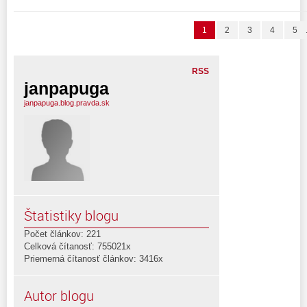
1
2
3
4
5
RSS
janpapuga
janpapuga.blog.pravda.sk
Štatistiky blogu
Počet článkov: 221
Celková čítanosť: 755021x
Priemerná čítanosť článkov: 3416x
Autor blogu