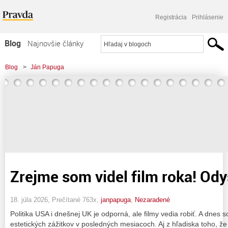
Registrácia
Prihlásenie
Blog
Najnovšie články
Najčítanejšie články
Blog
>
Ján Papuga
Najkomentovanejšie články
Zoznam blogov
Komerčné blogy
Zrejme som videl film roka! Od
18. júla 2026, Prečítané 763x,
janpapuga
,
Nezaradené
Politika USA i dnešnej UK je odporná, ale filmy vedia robiť. A dnes 
estetických zážitkov v posledných mesiacoch. Aj z hľadiska toho, že t