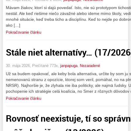
Mávam žiakov, ktorí si dajú povedať. Isto, nie sú prototypom tichosti
nestál. Ale keď riešime niečo závažné alebo ideme mimo školy, vedia,
mnohé situácie, keď treba ticho a disciplínu. Keď to nejde po dobrom
ako […]
Pokračovanie článku
Stále niet alternatívy… (17/2026
30. mája 2026, Prečítané 773x,
janpapuga
,
Nezaradené
Už sa budem opakovať, ale keby bola alternatíva, určite by som ju
nemenovanú stranu z opozície, ktorej som veril, pomáhal, no na plne
NRSR). Najhoršie je, že zlyhala nie iba politicky, ale najmä ľudsky.
pochopenie ich stratégie celá koalícia, no Smer z rôznych dôvodov 
Pokračovanie článku
Rovnosť neexistuje, tí so sprá