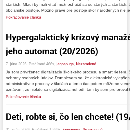
starších. Mladí by mali vítať možnosť učiť sa od starých a starších.
občianske postoje. Možno práve pre postoje skôr narodených nie j
Pokračovanie článku
Hypergalaktický krízový manažé
jeho automat (20/2026)
7. júna 2026, Prečítané 466x,
janpapuga
,
Nezaradené
Ja som prívrženec digitalizácie školského procesu a smart riešení.
ochrany osobných údajov. Domnievam sa, že elektronické vylepšeni
administratívne procesy v školách a tento čas potom môžeme ven
uznávam, ze niekde sa digitalizácia nehodí, tam by som preferoval t
Pokračovanie článku
Deti, robte si, čo len chcete! (1
31. mája 2026, Prečítané 1 839x,
janpapuga
,
Nezaradené