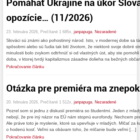
Pomáhať Ukrajine na úkor Slová
opozície… (11/2026)
23. februára 2026, Prečítané 1 685x,
janpapuga
,
Nezaradené
Slováci sú známi ako pohostinný národ. Isto, v modernej dobe sa tát
spôsobmi alebo sú ľudia tak bití životom, že niektoré svoje dobré 
minulosti bolo zvykom odtrhnúť si od vlastných úst, aby ste pomohli
doba, v ktorej tvrdý kapitalizmus zásadne dolieha na bežných obča
Pokračovanie článku
Otázka pre premiéra ma znepoko
20. februára 2026, Prečítané 1 512x,
janpapuga
,
Nezaradené
Pozrel som si jednu z diskusií premiéra so študentmi. Jeden z mladýc
nebojí, že pre iný názor na EÚ nám stopnú eurofondy. Nechcem pre
Ale práve toto je myslenie, ktoré sa upevňuje v mladých. Mlčať za k
o hodenú kosť. Veľmi sa obávam toho, že mlčanie bude veľmi […]
Pokračovanie článku