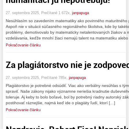
27. septembra 2025, Prečítané 1 672x,
janpapuga
Nesúhlasím so zavedením matematiky ako povinného maturitného 
Aspoň nie v situácii súčasného regionálneho školstva, kde by také
problémy, demotivovalo by matematicky netalentovaných žiakov a ni
vzdelávania, keďže mnohí žiaci nemajú talent na matematiku alebo
Pokračovanie článku
Za plagiátorstvo nie je zodpove
27. septembra 2025, Prečítané 785x,
janpapuga
Plagiátorstvo je potrebné odsúdiť. Viac ako verbálny nesúhlas s t
spraviť. Naše zákony nijako významne neriešia kradnutie duševného 
toleruje. Aj keby to bolo boľavé, bol by potrebný riadny autorský zá
postihovať ráznejšie, najmä keď ide o plagiáty ľudí, ktorí […]
Pokračovanie článku