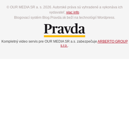
© OUR MEDIA SR a. s. 2026. Autorské práva sú vyhradené a vykonáva ich
vydavateľ,
viac info
.
Blogovací systém Blog.Pravda.sk beží na technológií Wordpress.
Kompletný video servis pre OUR MEDIA SR a.s. zabezpečuje
ARBERTO GROUP
s.r.o.
.