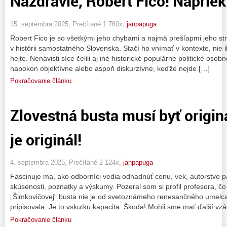
Nazdravie, Robert Fico! Napri
15. septembra 2025, Prečítané 1 760x,
janpapuga
Robert Fico je so všetkými jeho chybami a najmä prešľapmi jeho stra
v histórii samostatného Slovenska. Stačí ho vnímať v kontexte, nie
hejte. Nenávisti síce čelili aj iné historické populárne politické osob
napokon objektívne alebo aspoň diskurzívne, keďže nejde […]
Pokračovanie článku
Zlovestná busta musí byť origin
je originál!
4. septembra 2025, Prečítané 2 124x,
janpapuga
Fascinuje ma, ako odborníci vedia odhadnúť cenu, vek, autorstvo 
skúsenosti, poznatky a výskumy. Pozeral som si profil profesora, čo
„Šimkovičovej“ busta nie je od svetoznámeho renesančného umelca 
pripisovala. Je to vskutku kapacita. Škoda! Mohli sme mať ďalší vzá
Pokračovanie článku