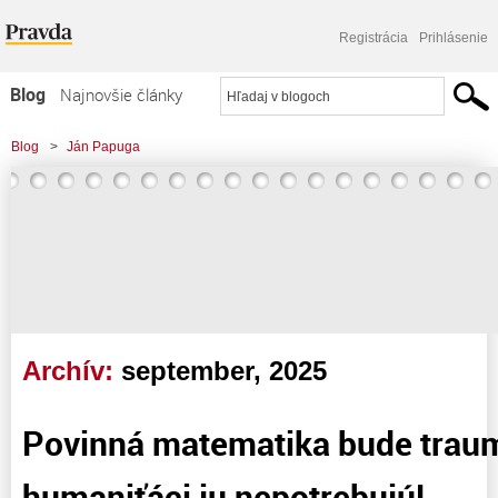
Registrácia
Prihlásenie
Blog
Najnovšie články
Najčítanejšie články
Blog
>
Ján Papuga
Najkomentovanejšie články
Zoznam blogov
Komerčné blogy
Archív:
september, 2025
Povinná matematika bude traum
humaniťáci ju nepotrebujú!