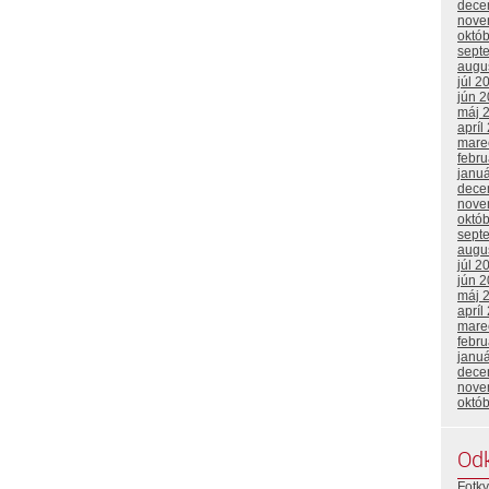
dece
nove
októ
sept
augu
júl 2
jún 
máj 
apríl
mare
febr
janu
dece
nove
októ
sept
augu
júl 2
jún 
máj 
apríl
mare
febr
janu
dece
nove
októ
Od
Fotky