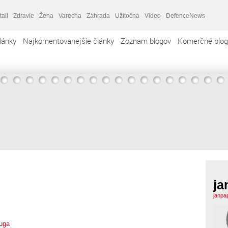
tail
Zdravie
Žena
Varecha
Záhrada
Užitočná
Video
DefenceNews
lánky
Najkomentovanejšie články
Zoznam blogov
Komerčné blog
ja
janpa
uga