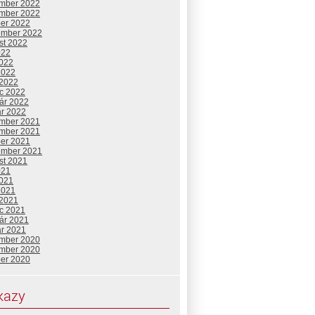
mber 2022
mber 2022
ber 2022
ember 2022
st 2022
022
2022
2022
 2022
c 2022
uár 2022
ár 2022
mber 2021
mber 2021
ber 2021
ember 2021
st 2021
021
2021
2021
 2021
c 2021
uár 2021
ár 2021
mber 2020
mber 2020
ber 2020
kazy