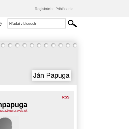
Registrácia
Prihlásenie
y
Ján Papuga
RSS
npapuga
puga.blog.pravda.sk