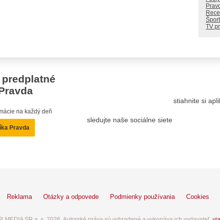
Prav
Rece
Šport
TV p
 predplatné
Pravda
stiahnite si ap
ormácie na každý deň
sledujte naše sociálne siete
íka Pravda
Reklama
Otázky a odpovede
Podmienky používania
Cookies
 MEDIA SR a. s. 2026. Autorské práva sú vyhradené a vykonáva ich vydavateľ,
via