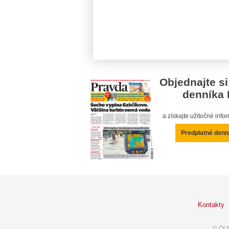
Objednajte si
denníka 
a získajte užitočné inf
Predplatné denn
Kontakty
© OUR