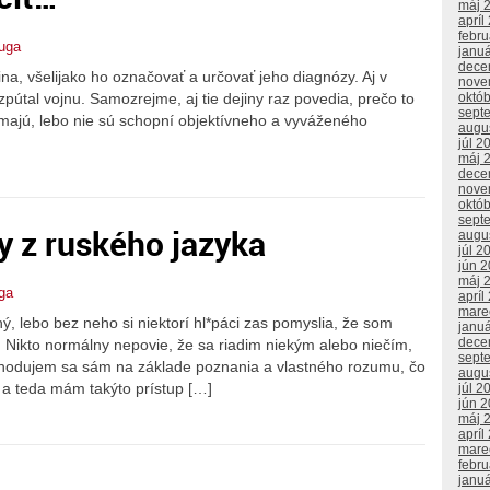
máj 
apríl
febr
uga
janu
dece
na, všelijako ho označovať a určovať jeho diagnózy. Aj v
nove
zpútal vojnu. Samozrejme, aj tie dejiny raz povedia, prečo to
októ
sept
emajú, lebo nie sú schopní objektívneho a vyváženého
augu
júl 2
máj 
dece
nove
októ
sept
y z ruského jazyka
augu
júl 2
jún 
máj 
ga
apríl
mare
ný, lebo bez neho si niektorí hl*páci zas pomyslia, že som
janu
dece
. Nikto normálny nepovie, že sa riadim niekým alebo niečím,
sept
ozhodujem sa sám na základe poznania a vlastného rozumu, čo
augu
, a teda mám takýto prístup […]
júl 2
jún 
máj 
apríl
mare
febr
janu