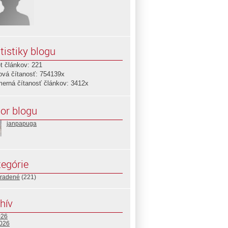
tistiky blogu
t článkov: 221
ová čítanosť: 754139x
merná čítanosť článkov: 3412x
or blogu
janpapuga
egórie
radené
(221)
hív
026
2026