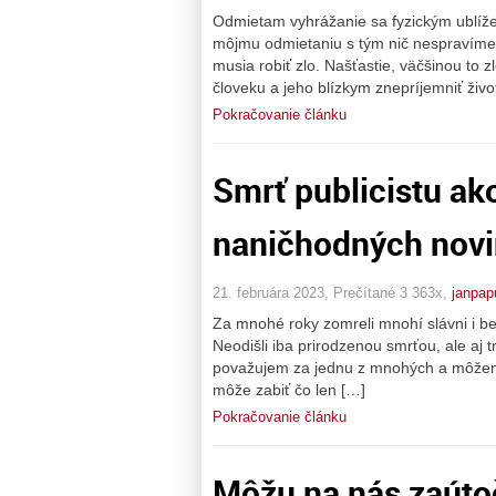
Odmietam vyhrážanie sa fyzickým ublížen
môjmu odmietaniu s tým nič nespravíme. A
musia robiť zlo. Našťastie, väčšinou to z
človeku a jeho blízkym znepríjemniť živo
Pokračovanie článku
Smrť publicistu ak
naničhodných novi
21. februára 2023, Prečítané 3 363x,
janpap
Za mnohé roky zomreli mnohí slávni i be
Neodišli iba prirodzenou smrťou, ale aj t
považujem za jednu z mnohých a môžem 
môže zabiť čo len […]
Pokračovanie článku
Môžu na nás zaúto