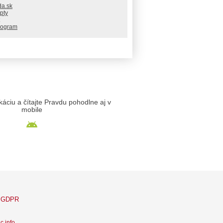
da.sk
pty
rogram
likáciu a čítajte Pravdu pohodlne aj v
mobile
GDPR
c info
.