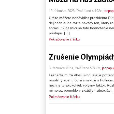
19. februára 2023, Prečítané 4 192x,
janpap
Určite môžete nenávidieť prezidenta Puti
dejinách bude raz a navždy ten, ktorý ro
spravil. Súčasníci na toto hodnotenie n
prístupu. […]
Pokračovanie článku
Zrušenie Olympiád
3. februára 2023, Prečítané 5 855x,
janpapu
Prepáčte mi za dlhší úvod, ale je potreb
rusofilný agent, čo si smskuje s Putinom
nech je to akokoľvek vplyvný faktor. R
mi neraz pomohlo v zložitých situáciách
Pokračovanie článku