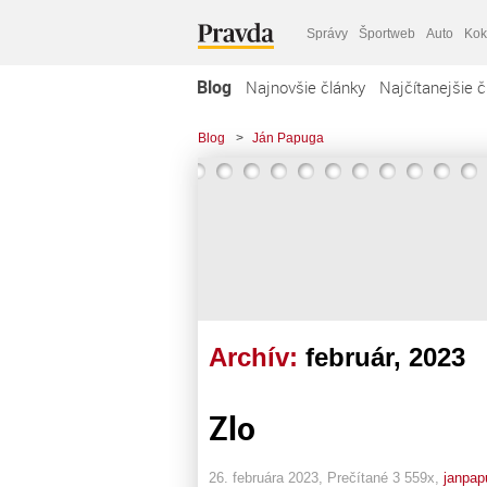
Správy
Športweb
Auto
Kok
Blog
Najnovšie články
Najčítanejšie č
Blog
>
Ján Papuga
Archív:
február, 2023
Zlo
26. februára 2023, Prečítané 3 559x,
janpap