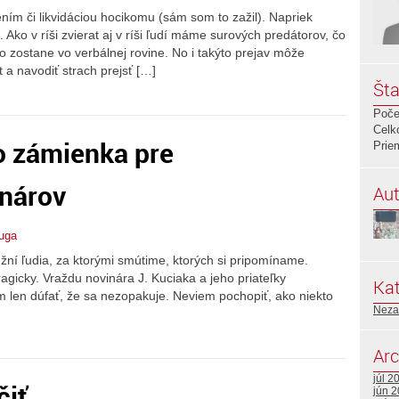
ím či likvidáciou hocikomu (sám som to zažil). Napriek
ko v ríši zvierat aj v ríši ľudí máme surových predátorov, čo
lo zostane vo verbálnej rovine. No i takýto prejav môže
t a navodiť strach prejsť […]
Šta
Poče
Celk
o zámienka pre
Prie
nárov
Aut
uga
žní ľudia, za ktorými smútime, ktorých si pripomíname.
ragicky. Vraždu novinára J. Kuciaka a jeho priateľky
Kat
len dúfať, že sa nezopakuje. Neviem pochopiť, ako niekto
Neza
Arc
júl 2
čiť…
jún 