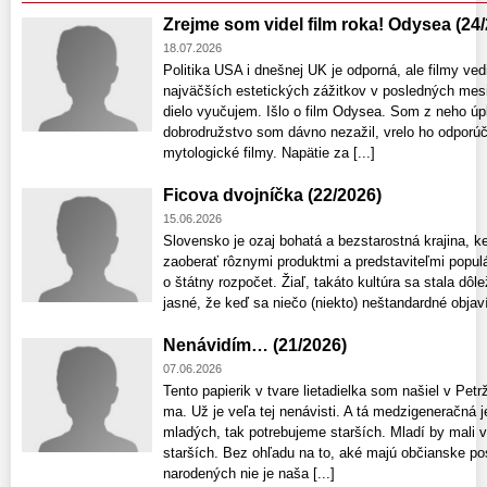
Zrejme som videl film roka! Odysea (24
18.07.2026
Politika USA i dnešnej UK je odporná, ale filmy ved
najväčších estetických zážitkov v posledných mesi
dielo vyučujem. Išlo o film Odysea. Som z neho úp
dobrodružstvo som dávno nezažil, vrelo ho odporú
mytologické filmy. Napätie za [...]
Ficova dvojníčka (22/2026)
15.06.2026
Slovensko je ozaj bohatá a bezstarostná krajina, 
zaoberať rôznymi produktmi a predstaviteľmi populár
o štátny rozpočet. Žiaľ, takáto kultúra sa stala dôle
jasné, že keď sa niečo (niekto) neštandardné objaví
Nenávidím… (21/2026)
07.06.2026
Tento papierik v tvare lietadielka som našiel v Petr
ma. Už je veľa tej nenávisti. A tá medzigeneračná j
mladých, tak potrebujeme starších. Mladí by mali v
starších. Bez ohľadu na to, aké majú občianske po
narodených nie je naša [...]