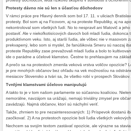
protesty dôchodcov, teda rizikovú skupinu v súvislosti s ochorením 
Protesty dávno nie sú len s účasťou dôchodcov
V rámci práce pre Hlavný denník som bol 17. 11. v uliciach Bratisla
protesty. Bol som aj na Ficovom, aj na proteste Republiky, aj na apo
nekontroloval som všetkých ľudí. No to nespravil ani Matovič a jeh
postaviť. Ale v niekoľkotisícových davoch boli mladí ľudia, dokonca t
produktívnom veku. Isto, aj starší ľudia, ale vôbec nie v masovom
prekvapený, lebo som si myslel, že fanúšikovia Smeru sú naozaj i
proteste Republiky zase prevažovali mladí ľudia a bolo to kultivova
ide o parádne a účelové klamstvo. Čestne to prehlasujem na základ
A prečo sa na protestoch zmenila veková vrstva voličov opozície? Le
je pre mnohých občanov bez ohľadu na vek možnosťou na odstráneni
mesiacov Slovensko a tvári sa, že všetko robí v prospech Slovákov.
Tvrdými klamstvami účelovo manipulujú
A takto to je v tom našom parlamente so súčasnou koalíciou. Niele
nemorálne, navzájom sa urážajú, nemajú triviálny zmysel pre občano
zavádzajú. Najmä občanov, ktorí sú náchylní veriť.
Takže, zhrniem to pre nezainteresovaných: 1) Príspevok dostanú iba
zaočkovať. 2) A na protestoch opozície boli ľudia všetkých vekových
Nechcem sa svojím textom zastávať opozície, ale výrazne sa staviam