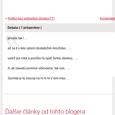
«
Politici bez vedľajších účinkov???
Komentári
Debata ( 7 príspevkov )
presne tak ! ...
až sa ti v tele vytvorí dostatočné množstvo... ...
vydrž pol roka a ponížia ťa opäť švrtou dávkou... ...
A, ak zavedú povinné očkovanie, tak nás... ...
Surmita je to naozaj na hi hi hi.V tom mas... ...
Ďalšie články od tohto blogera