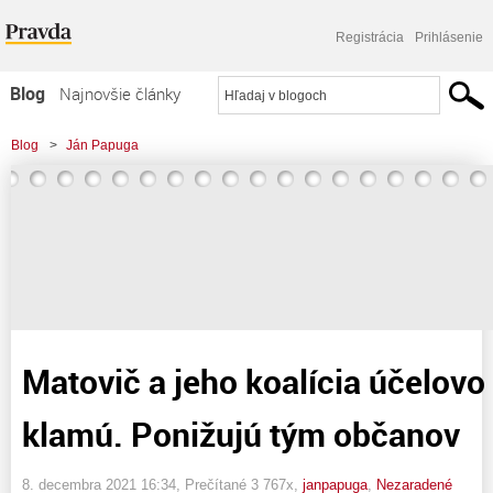
Registrácia
Prihlásenie
Blog
Najnovšie články
Najčítanejšie články
Blog
>
Ján Papuga
Najkomentovanejšie články
>
Matovič a jeho koalícia účelovo až notoricky klamú. Ponižujú tým občanov
Zoznam blogov
Komerčné blogy
Matovič a jeho koalícia účelovo
klamú. Ponižujú tým občanov
8. decembra 2021 16:34
, Prečítané 3 767x,
janpapuga
,
Nezaradené