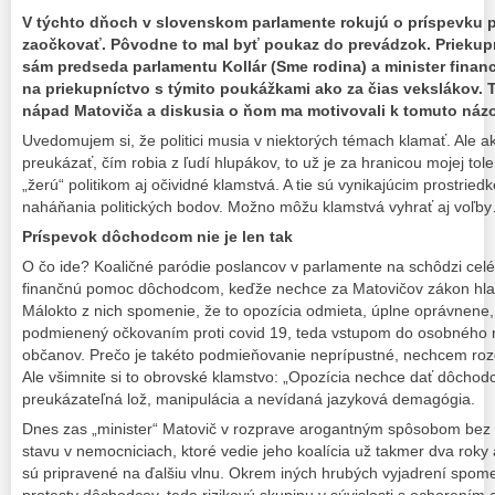
V týchto dňoch v slovenskom parlamente rokujú o príspevku p
zaočkovať. Pôvodne to mal byť poukaz do prevádzok. Priekupníc
sám predseda parlamentu Kollár (Sme rodina) a minister finan
na priekupníctvo s týmito poukážkami ako za čias vekslákov.
nápad Matoviča a diskusia o ňom ma motivovali k tomuto názo
Uvedomujem si, že politici musia v niektorých témach klamať. Ale ak
preukázať, čím robia z ľudí hlupákov, to už je za hranicou mojej tol
„žerú“ politikom aj očividné klamstvá. A tie sú vynikajúcim prostri
naháňania politických bodov. Možno môžu klamstvá vyhrať aj voľby
Príspevok dôchodcom nie je len tak
O čo ide? Koaličné paródie poslancov v parlamente na schôdzi celé 
finančnú pomoc dôchodcom, keďže nechce za Matovičov zákon hla
Málokto z nich spomenie, že to opozícia odmieta, úplne oprávnene, 
podmienený očkovaním proti covid 19, teda vstupom do osobného r
občanov. Prečo je takéto podmieňovanie neprípustné, nechcem rozo
Ale všimnite si to obrovské klamstvo: „Opozícia nechce dať dôchod
preukázateľná lož, manipulácia a nevídaná jazyková demagógia.
Dnes zas „minister“ Matovič v rozprave arogantným spôsobom bez se
stavu v nemocniciach, ktoré vedie jeho koalícia už takmer dva roky 
sú pripravené na ďalšiu vlnu. Okrem iných hrubých vyjadrení spome