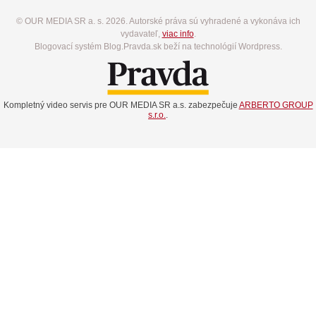
© OUR MEDIA SR a. s. 2026. Autorské práva sú vyhradené a vykonáva ich
vydavateľ,
viac info
.
Blogovací systém Blog.Pravda.sk beží na technológií Wordpress.
Kompletný video servis pre OUR MEDIA SR a.s. zabezpečuje
ARBERTO GROUP
s.r.o.
.