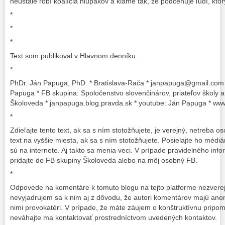
neustále robí koalícia hlupákov a klame tak, že podceňuje ľudí, kto
*
*
*
Text som publikoval v Hlavnom denníku.
*
PhDr. Ján Papuga, PhD. * Bratislava-Rača * janpapuga@gmail.com
Papuga * FB skupina: Spoločenstvo slovenčinárov, priateľov školy a
Školoveda * janpapuga.blog.pravda.sk * youtube: Ján Papuga * www
*
Zdieľajte tento text, ak sa s ním stotožňujete, je verejný, netreba os
text na vyššie miesta, ak sa s ním stotožňujete. Posielajte ho médi
sú na internete. Aj takto sa menia veci. V prípade pravidelného info
pridajte do FB skupiny Školoveda alebo na môj osobný FB.
*
Odpovede na komentáre k tomuto blogu na tejto platforme nezvere
nevyjadrujem sa k nim aj z dôvodu, že autori komentárov majú an
nimi provokatéri. V prípade, že máte záujem o konštruktívnu pripo
neváhajte ma kontaktovať prostredníctvom uvedených kontaktov.