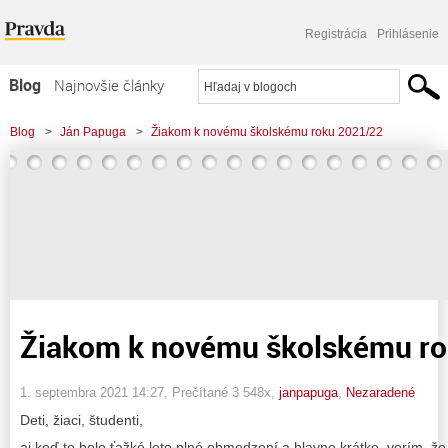
Registrácia
Prihlásenie
Blog
Najnovšie články
Najčítanejšie články
Blog
>
Ján Papuga
>
Žiakom k novému školskému roku 2021/22
Najkomentovanejšie články
Zoznam blogov
Komerčné blogy
Žiakom k novému školskému r
1. septembra 2021 14:27
, Prečítané 3 548x,
janpapuga
,
Nezaradené
Deti, žiaci, študenti,
aj keď to bolo ťažké leto plné obmedzení a hlavne krátke, verím, ž