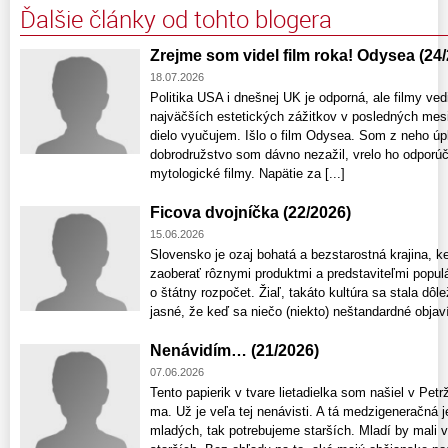
Ďalšie články od tohto blogera
Zrejme som videl film roka! Odysea (24
18.07.2026
Politika USA i dnešnej UK je odporná, ale filmy ved
najväčších estetických zážitkov v posledných mesi
dielo vyučujem. Išlo o film Odysea. Som z neho úp
dobrodružstvo som dávno nezažil, vrelo ho odporú
mytologické filmy. Napätie za [...]
Ficova dvojníčka (22/2026)
15.06.2026
Slovensko je ozaj bohatá a bezstarostná krajina, 
zaoberať rôznymi produktmi a predstaviteľmi populár
o štátny rozpočet. Žiaľ, takáto kultúra sa stala dôle
jasné, že keď sa niečo (niekto) neštandardné objaví
Nenávidím… (21/2026)
07.06.2026
Tento papierik v tvare lietadielka som našiel v Petr
ma. Už je veľa tej nenávisti. A tá medzigeneračná j
mladých, tak potrebujeme starších. Mladí by mali v