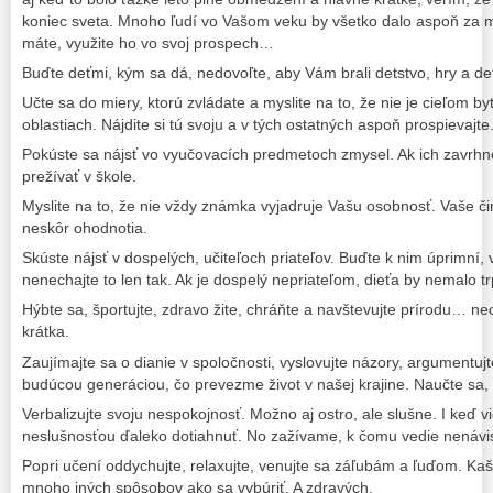
koniec sveta. Mnoho ľudí vo Vašom veku by všetko dalo aspoň za m
máte, využite ho vo svoj prospech…
Buďte deťmi, kým sa dá, nedovoľte, aby Vám brali detstvo, hry a d
Učte sa do miery, ktorú zvládate a myslite na to, že nie je cieľom b
oblastiach. Nájdite si tú svoju a v tých ostatných aspoň prospievajte
Pokúste sa nájsť vo vyučovacích predmetoch zmysel. Ak ich zavrh
prežívať v škole.
Myslite na to, že nie vždy známka vyjadruje Vašu osobnosť. Vaše či
neskôr ohodnotia.
Skúste nájsť v dospelých, učiteľoch priateľov. Buďte k nim úprimní,
nenechajte to len tak. Ak je dospelý nepriateľom, dieťa by nemalo tr
Hýbte sa, športujte, zdravo žite, chráňte a navštevujte prírodu… n
krátka.
Zaujímajte sa o dianie v spoločnosti, vyslovujte názory, argumentujt
budúcou generáciou, čo prevezme život v našej krajine. Naučte sa,
Verbalizujte svoju nespokojnosť. Možno aj ostro, ale slušne. I keď vid
neslušnosťou ďaleko dotiahnuť. No zažívame, k čomu vedie ne
Popri učení oddychujte, relaxujte, venujte sa záľubám a ľuďom. Kašli
mnoho iných spôsobov ako sa vybúriť. A zdravých.