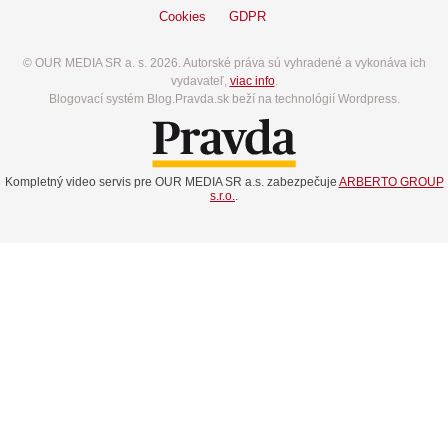
Cookies
GDPR
© OUR MEDIA SR a. s. 2026. Autorské práva sú vyhradené a vykonáva ich
vydavateľ,
viac info
.
Blogovací systém Blog.Pravda.sk beží na technológií Wordpress.
Kompletný video servis pre OUR MEDIA SR a.s. zabezpečuje
ARBERTO GROUP
s.r.o.
.