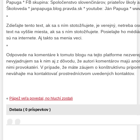
Papuga * FB skupina: Spoločenstvo slovenčinárov, priateľov školy a
Školoveda * janpapuga.blog.pravda.sk * youtube: Ján Papuga * www
*
Zdieľajte tento text, ak sa s ním stotožňujete, je verejný, netreba os
text na vyššie miesta, ak sa s ním stotožňujete. Posielajte ho médi
sú na internete. Aj takto sa menia veci.
*
Odpovede na komentáre k tomuto blogu na tejto platforme nezvere
nevyjadrujem sa k nim aj z dôvodu, že autori komentárov majú an
nimi provokatéri. V prípade, že máte záujem o konštruktívnu pripo
neváhajte ma kontaktovať prostredníctvom uvedených kontaktov.
«
Pápež veľa povedal, no hluchí zostali
Debata ( 0 príspevkov )