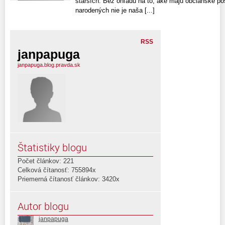
starších. Bez ohľadu na to, aké majú občianske po
narodených nie je naša [...]
RSS
janpapuga
janpapuga.blog.pravda.sk
Štatistiky blogu
Počet článkov: 221
Celková čítanosť: 755894x
Priemerná čítanosť článkov: 3420x
Autor blogu
janpapuga