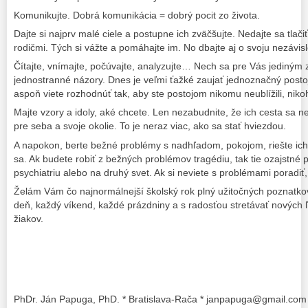
Komunikujte. Dobrá komunikácia = dobrý pocit zo života.
Dajte si najprv malé ciele a postupne ich zväčšujte. Nedajte sa tlačiť
rodičmi. Tých si vážte a pomáhajte im. No dbajte aj o svoju nezávisl
Čítajte, vnímajte, počúvajte, analyzujte… Nech sa pre Vás jediným
jednostranné názory. Dnes je veľmi ťažké zaujať jednoznačný posto
aspoň viete rozhodnúť tak, aby ste postojom nikomu neublížili, nikoh
Majte vzory a idoly, aké chcete. Len nezabudnite, že ich cesta sa
pre seba a svoje okolie. To je neraz viac, ako sa stať hviezdou.
A napokon, berte bežné problémy s nadhľadom, pokojom, riešte ic
sa. Ak budete robiť z bežných problémov tragédiu, tak tie ozajstné
psychiatriu alebo na druhý svet. Ak si neviete s problémami poradiť
Želám Vám čo najnormálnejší školský rok plný užitočných poznatkov
deň, každý víkend, každé prázdniny a s radosťou stretávať nových 
žiakov.
PhDr. Ján Papuga, PhD. * Bratislava-Rača * janpapuga@gmail.com